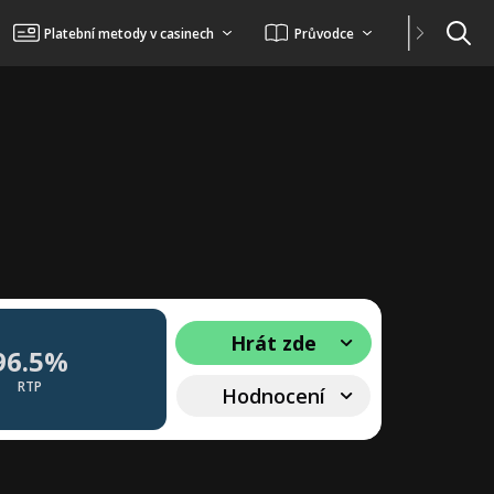
Platební metody v casinech
Průvodce
Nabídka
Hrát zde
96.5%
RTP
Hodnocení