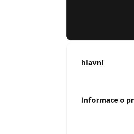
hlavní
Informace o pr