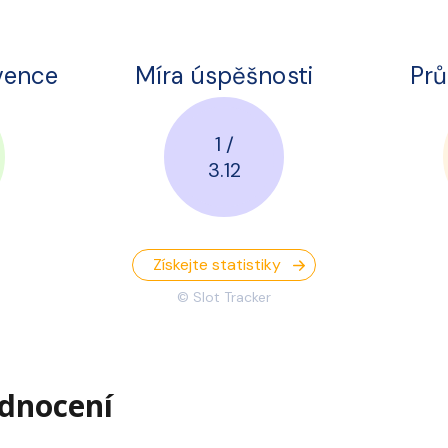
vence
Míra úspěšnosti
Pr
1 /
3.12
Získejte statistiky
© Slot Tracker
dnocení