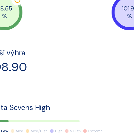
8.55
101.
%
%
ší výhra
8.90
lita Sevens High
Low
Med
Med/High
High
V High
Extreme