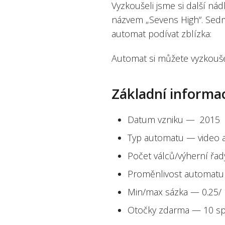
Vyzkoušeli jsme si další ná
názvem „Sevens High“. Sedmi
automat podívat zblízka:
Automat si můžete vyzkouše
Základní informa
Datum vzniku — 2015
Typ automatu — video 
Počet válců/výherní řad
Proměnlivost automat
Min/max sázka — 0.25/
Otočky zdarma — 10 sp