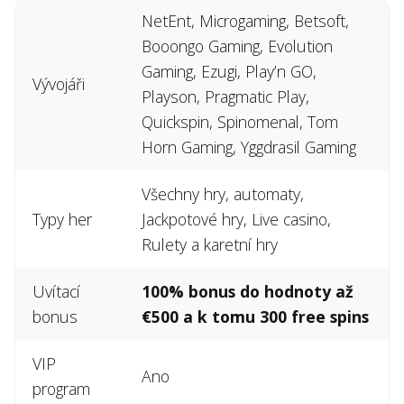
NetEnt, Microgaming, Betsoft,
Booongo Gaming, Evolution
Gaming, Ezugi, Play’n GO,
Vývojáři
Playson, Pragmatic Play,
Quickspin, Spinomenal, Tom
Horn Gaming, Yggdrasil Gaming
Všechny hry, automaty,
Typy her
Jackpotové hry, Live casino,
Rulety a karetní hry
Uvítací
100% bonus do hodnoty až
bonus
€500 a k tomu 300 free spins
VIP
Ano
program