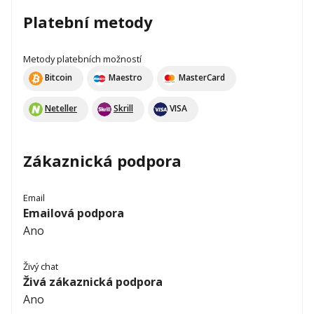
Platební metody
Metody platebních možností
Bitcoin
Maestro
MasterCard
Neteller
Skrill
VISA
Zákaznická podpora
Email
Emailová podpora
Ano
Živý chat
Živá zákaznická podpora
Ano