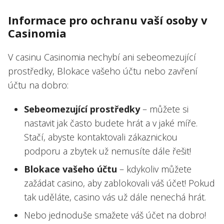
Informace pro ochranu vaší osoby v
Casinomia
V casinu Casinomia nechybí ani sebeomezující
prostředky, Blokace vašeho účtu nebo zavření
účtu na dobro:
Sebeomezující prostředky
– můžete si
nastavit jak často budete hrát a v jaké míře.
Stačí, abyste kontaktovali zákaznickou
podporu a zbytek už nemusíte dále řešit!
Blokace vašeho účtu
– kdykoliv můžete
zažádat casino, aby zablokovali váš účet! Pokud
tak uděláte, casino vás už dále nenechá hrát.
Nebo jednoduše smažete váš účet na dobro!