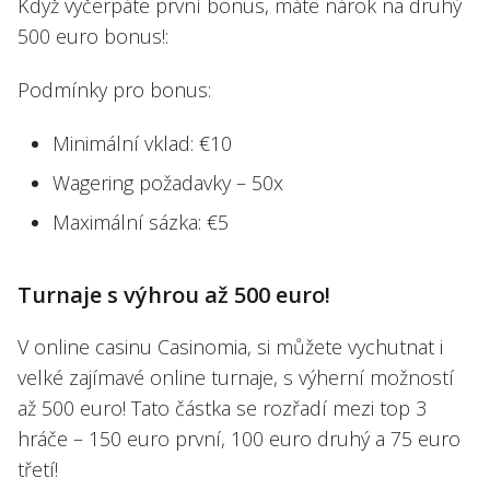
Když vyčerpáte první bonus, máte nárok na druhý
500 euro bonus!:
Podmínky pro bonus:
Minimální vklad: €10
Wagering požadavky – 50x
Maximální sázka: €5
Turnaje s výhrou až 500 euro!
V online casinu Casinomia, si můžete vychutnat i
velké zajímavé online turnaje, s výherní možností
až 500 euro! Tato částka se rozřadí mezi top 3
hráče – 150 euro první, 100 euro druhý a 75 euro
třetí!