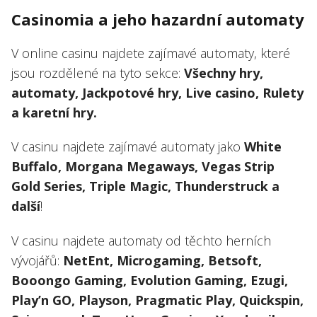
Casinomia a jeho hazardní automaty
V online casinu najdete zajímavé automaty, které
jsou rozdělené na tyto sekce:
Všechny hry,
automaty, Jackpotové hry, Live casino, Rulety
a karetní hry.
V casinu najdete zajímavé automaty jako
White
Buffalo, Morgana Megaways, Vegas Strip
Gold Series, Triple Magic, Thunderstruck a
další
!
V casinu najdete automaty od těchto herních
vývojářů:
NetEnt, Microgaming, Betsoft,
Booongo Gaming, Evolution Gaming, Ezugi,
Play’n GO, Playson, Pragmatic Play, Quickspin,