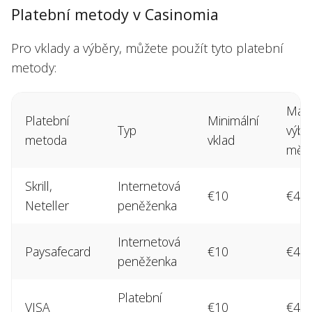
Platební metody v Casinomia
Pro vklady a výběry, můžete použít tyto platební
metody:
Maxi
Platební
Minimální
Typ
výbě
metoda
vklad
měsí
Skrill,
Internetová
€10
€40
Neteller
peněženka
Internetová
Paysafecard
€10
€40
peněženka
Platební
VISA
€10
€40