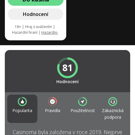
Hodnocení
18+ | Hraj s uvážením |
Hazardní hraní |
Hazardni-
hrani.cz
| Pro získání bonus,
potřebujete první minimální
vklad 100 Kč (otáčecí podmínky
jsou 25x). Bonus je pouze pro
nové hráče. Bonus musíte
81
protočit do 1 měsíce. |
Použity
pravidla a podmínky
Hodnocení
Popularita
Pravidla
Použitelnost
Zákaznická
podpora
Casinoma byla založena v roce 2019. Nejprve