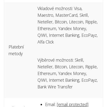
Vkladové možnosti: Visa,
Maestro, MasterCard, Skrill,
Neteller, Bitcoin, Litecoin, Ripple,
Ethereum, Yandex Money,
QIWI, Internet Banking, EcoPayz,
Alfa Click
Platební
metody
Výběrové možnosti: Skrill,
Neteller, Bitcoin, Litecoin, Ripple,
Ethereum, Yandex Money,
QIWI, Internet Banking, EcoPayz,
Bank Wire Transfer
Email:
[email protected]