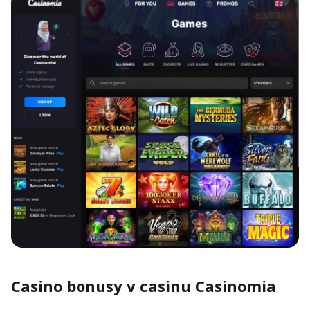
Casino bonusy v casinu Casinomia