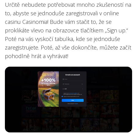
Určitě nebudete potřebovat mnoho zkušeností na
to, abyste se jednoduše zaregistrovali v online
casinu Casinomia! Bude vám stačit to, že se
proklikáte vlevo na obrazovce tlačítkem „Sign up.“
Poté na vás vyskočí tabulka, kde se jednoduše
zaregistrujete. Poté, až vše dokončíte, můžete začít
pohodlně hrát a vyhrávat!