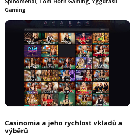
Spinomenal, Tom Horn Gaming, Yggdrasil
Gaming
Casinomia a jeho rychlost vkladů a
výběrů