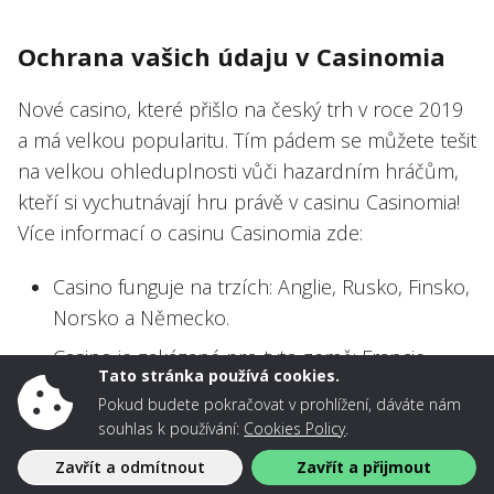
Ochrana vašich údaju v Casinomia
Nové casino, které přišlo na český trh v roce 2019
a má velkou popularitu. Tím pádem se můžete tešit
na velkou ohleduplnosti vůči hazardním hráčům,
kteří si vychutnávají hru právě v casinu Casinomia!
Více informací o casinu Casinomia zde:
Casino funguje na trzích: Anglie, Rusko, Finsko,
Norsko a Německo.
Casino je zakázané pro tyto země: Francie,
Tato stránka používá cookies.
Nizozemsko, Itálie, Porto riko, Švédsko,
Pokud budete pokračovat v prohlížení, dáváte nám
Švýcarsko, Ukrajina, Velká Británie.
souhlas k používání:
Cookies Policy
.
Casino má licenci
Curacao
Zavřít a odmítnout
Zavřít a přijmout