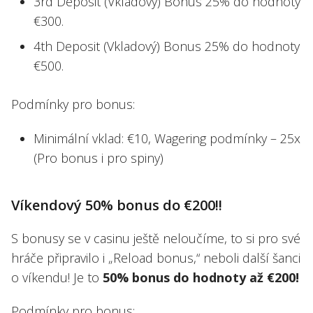
3rd Deposit (Vkladový) Bonus 25% do hodnoty
€300.
4th Deposit (Vkladový) Bonus 25% do hodnoty
€500.
Podmínky pro bonus:
Minimální vklad: €10, Wagering podmínky – 25x
(Pro bonus i pro spiny)
Víkendový 50% bonus do €200!!
S bonusy se v casinu ještě neloučíme, to si pro své
hráče připravilo i „Reload bonus,“ neboli další šanci
o víkendu! Je to
50% bonus do hodnoty až €200!
Podmínky pro bonus: