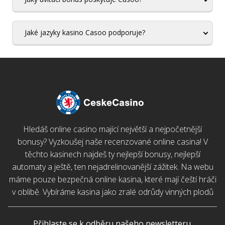
Jaké jazyky kasino Casoo podporuje?
Hledáš online casino mající největší a nejpočetnější
bonusy? Vyzkoušej naše recenzované online casina! V
těchto kasinech najdeš ty nejlepší bonusy, nejlepší
automaty a ještě, ten nejadrelinovanější zážitek. Na webu
máme pouze bezpečná online kasina, které mají čeští hráči
v oblibě. Vybíráme kasina jako zralé odrůdy vinných plodů
Přihlaste se k odběru našeho newsletteru.