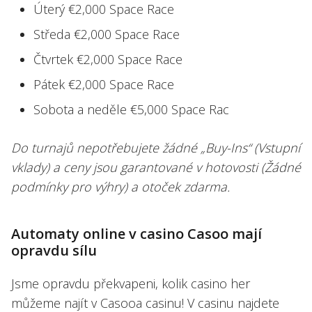
Úterý €2,000 Space Race
Středa €2,000 Space Race
Čtvrtek €2,000 Space Race
Pátek €2,000 Space Race
Sobota a neděle €5,000 Space Rac
Do turnajů nepotřebujete žádné „Buy-Ins“ (Vstupní
vklady) a ceny jsou garantované v hotovosti (Žádné
podmínky pro výhry) a otoček zdarma.
Automaty online v casino Casoo mají
opravdu sílu
Jsme opravdu překvapeni, kolik casino her
můžeme najít v Casooa casinu! V casinu najdete