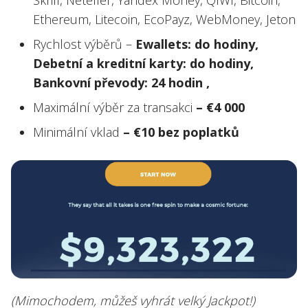
Skrill, Neteller, Yandex Money, QIWI, Bitcoin,
Ethereum, Litecoin, EcoPayz, WebMoney, Jeton
Rychlost výběrů –
Ewallets: do hodiny,
Debetní a kreditní karty: do hodiny,
Bankovní převody: 24 hodin ,
Maximální výběr
za transakci
– €4 000
Minimální vklad
– €10 bez poplatků
(Mimochodem, můžeš vyhrát velký Jackpot!)