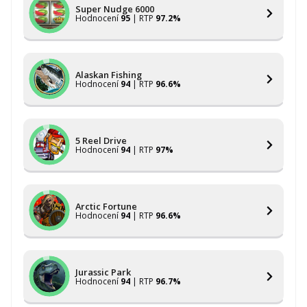
Super Nudge 6000
Hodnocení
95
| RTP
97.2%
Alaskan Fishing
Hodnocení
94
| RTP
96.6%
5 Reel Drive
Hodnocení
94
| RTP
97%
Arctic Fortune
Hodnocení
94
| RTP
96.6%
Jurassic Park
Hodnocení
94
| RTP
96.7%