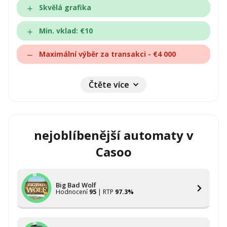
Skvělá grafika
Min. vklad: €10
Maximální výběr za transakci - €4 000
Čtěte více
nejoblíbenější automaty v
Casoo
Big Bad Wolf
Hodnocení
95
| RTP
97.3%