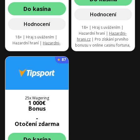
Do kasína
Hodnocení
Hodnocení
18+ | Hraj s uvážením |
Hazardní hraní |
Hazardni-
18+ | Hraj s uvážením |
hrani.cz
| Pro získání prvního
Hazardní hraní |
Hazardni-
bonusu v online casinu fortuna,
hrani.cz
| Akci je možné využít
potřebuje vložit minimálně 100
pouze jednou a mohou ji využít
Kč. Bonus musíte protočit do 5
87
pouze nově registrovaní hráči,
dnů a je pouze pro nové hráče.
kteří učiní svůj první vklad do
|
Použity pravidla a podmínky
30ti dnů od dokončení
kompletní internetové
registrace. |
Použity pravidla a
podmínky
25x Wagering
1 000€
Bonus
-
Otočení zdarma
Do kasína