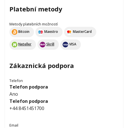
Platební metody
Metody platebních možností
Bitcoin
Maestro
MasterCard
Neteller
Skrill
VISA
Zákaznická podpora
Telefon
Telefon podpora
Ano
Telefon podpora
+44 8451451700
Email