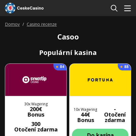
Domov
Casino recenze
Casoo
Populární kasina
84
88
30x Wagering
200€
-
10x Wagering
Bonus
44€
Otočení
Bonus
zdarma
300
Otočení zdarma
Do kasína