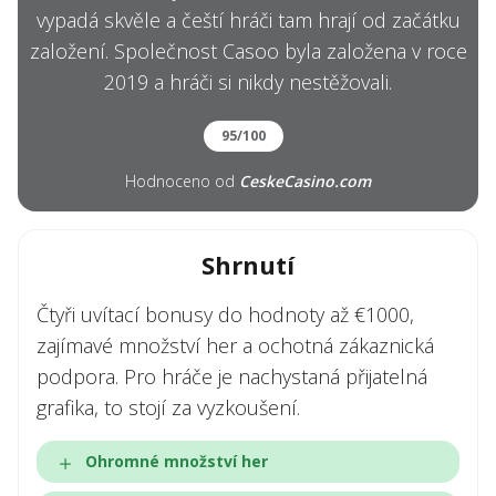
vypadá skvěle a čeští hráči tam hrají od začátku
založení. Společnost Casoo byla založena v roce
2019 a hráči si nikdy nestěžovali.
95/100
Hodnoceno od
CeskeCasino.com
Shrnutí
Čtyři uvítací bonusy do hodnoty až €1000,
zajímavé množství her a ochotná zákaznická
podpora. Pro hráče je nachystaná přijatelná
grafika, to stojí za vyzkoušení.
Ohromné množství her