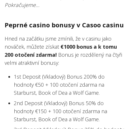
Pokračujeme…
Peprné casino bonusy v Casoo casinu
Hned na začátku jsme zmínili, že v casinu jako
nováček, můžete získat
€1000 bonus a k tomu
200 otočení zdarma!
Bonus je rozdělený na čtyři
velmi atraktivní bonusy:
1st Deposit (Vkladový) Bonus 200% do
hodnoty €50 + 100 otočení zdarma na
Starburst, Book of Dea a Wolf Game.
2nd Deposit (Vkladový) Bonus 50% do
hodnoty €150 + 100 otočení zdarma na
Starburst, Book of Dea a Wolf Game.