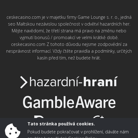
ceskecasino.com je v majetku firmy Game Lounge s. r. o., jedná
seo Maltskou nezávislou společnost v odvětví hazardních her.
Mějte navědomí, že třetí strana má pravo na změnu nebo
vyjmutí bonusů / promoakcí ve velmi krátkě době.
ceskecasino.com Z tohoto důvodu nejsme zodpovědní za
nesprávnost informací. Vždy čtěte pravidla a podmínky, určitých
kasín před tím, než budete hrát.
Tato stránka používá cookies.
Pokud budete pokračovat v prohlížení, dáváte nám