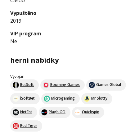
Casoo
Vypuštěno
2019
VIP program
Ne
herní nabídky
Vývojáři
BetSoft
Booming Games
Games Global
iSoftBet
Microgaming
Mr Slotty
NetEnt
Play’n GO
Quickspin
Red Tiger