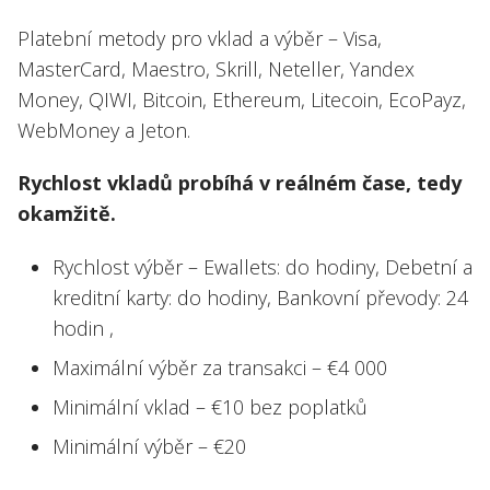
Platební metody pro vklad a výběr – Visa,
MasterCard, Maestro, Skrill, Neteller, Yandex
Money, QIWI, Bitcoin, Ethereum, Litecoin, EcoPayz,
WebMoney a Jeton.
Rychlost vkladů probíhá v reálném čase, tedy
okamžitě.
Rychlost výběr – Ewallets: do hodiny, Debetní a
kreditní karty: do hodiny, Bankovní převody: 24
hodin ,
Maximální výběr za transakci – €4 000
Minimální vklad – €10 bez poplatků
Minimální výběr – €20