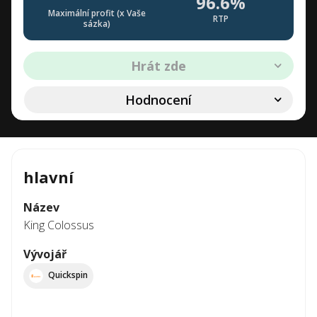
96.6%
Maximální profit (x Vaše
RTP
sázka)
Hrát zde
Hodnocení
hlavní
Název
King Colossus
Vývojář
Quickspin