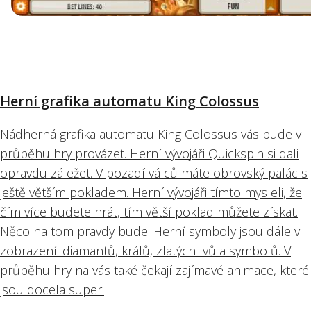
Herní grafika automatu King Colossus
Nádherná grafika automatu King Colossus vás bude v
průběhu hry provázet. Herní vývojáři Quickspin si dali
opravdu záležet. V pozadí válců máte obrovský palác s
ještě větším pokladem. Herní vývojáři tímto mysleli, že
čím více budete hrát, tím větší poklad můžete získat.
Něco na tom pravdy bude. Herní symboly jsou dále v
zobrazení: diamantů, králů, zlatých lvů a symbolů. V
průběhu hry na vás také čekají zajímavé animace, které
jsou docela super.