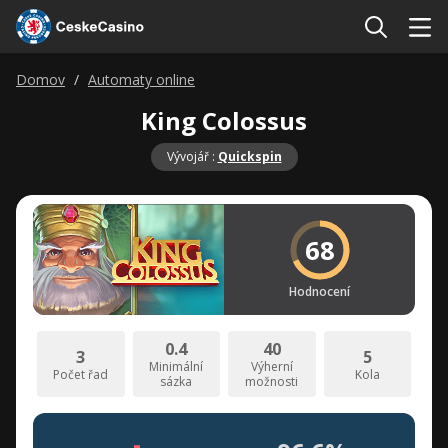
Domov
Automaty online
King Colossus
Vývojář :
Quickspin
68
Hodnocení
0.4
40
3
5
Minimální
Výherní
Počet řad
Kola
sázka
možnosti
-