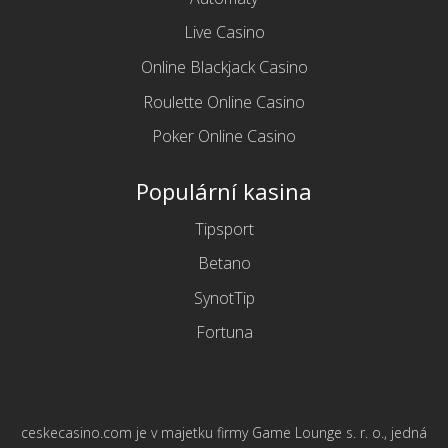
Live Casino
Online Blackjack Casino
Roulette Online Casino
Poker Online Casino
Populární kasina
Tipsport
Betano
SynotTip
Fortuna
ceskecasino.com je v majetku firmy Game Lounge s. r. o., jedná