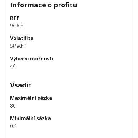
Informace o profitu
RTP
96.6%
Volatilita
Střední
Výherní možnosti
40
Vsadit
Maximální sázka
80
Minimální sázka
0.4