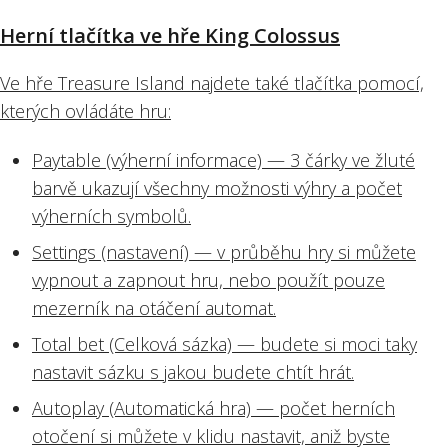
Herní tlačítka ve hře King Colossus
Ve hře Treasure Island najdete také tlačítka pomocí,
kterých ovládáte hru:
Paytable (výherní informace) — 3 čárky ve žluté
barvě ukazují všechny možnosti výhry a počet
výherních symbolů.
Settings (nastavení) — v průběhu hry si můžete
vypnout a zapnout hru, nebo použít pouze
mezerník na otáčení automat.
Total bet (Celková sázka) — budete si moci taky
nastavit sázku s jakou budete chtít hrát.
Autoplay (Automatická hra) — počet herních
otočení si můžete v klidu nastavit, aniž byste