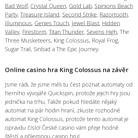
Bad Wolf
,
Crystal Queen
,
Gold Lab
,
Spinions Beach
Party
,
Treasure Island
,
Second Strike
,
Razortooth
,
Illuminous
,
Genies Touch
,
Jewel Blast
,
Hidden
Valley
,
Firestorm
,
Titan Thunder
,
Sevens High
, The
Three Musketeers, King Colossus, Royal Frog,
Sugar Trail, Sinbad a The Epic Journey.
Online casino hra King Colossus na závěr
Jsme rádi, že jsme měli tu čest poznat automaty od
herního vývojáře Quickspin, protože jejich hry jsou
jednička na trhu. Takže pokud hledáte nějaký
automat na pár hodin hraní, zkuste rozhodně
automat King Colossus, protože tento automat je
opravdu číslo! České casino vám přeje hodně
štěstí a příjemnou casino hru!