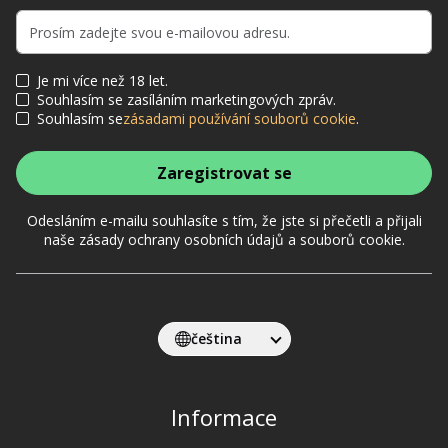
Je mi více než 18 let.
Souhlasím se zasíláním marketingových zpráv.
Souhlasím se
zásadami používání souborů cookie
.
Zaregistrovat se
Odesláním e-mailu souhlasíte s tím, že jste si přečetli a přijali
naše zásady ochrany osobních údajů a souborů cookie.
čeština
Informace