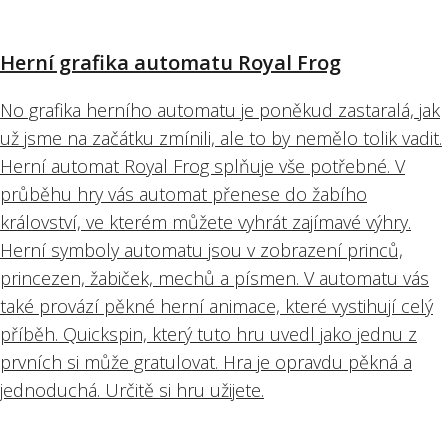
Herní grafika automatu Royal Frog
No grafika herního automatu je poněkud zastaralá, jak
už jsme na začátku zmínili, ale to by nemělo tolik vadit.
Herní automat Royal Frog splňuje vše potřebné. V
průběhu hry vás automat přenese do žabího
království, ve kterém můžete vyhrát zajímavé výhry.
Herní symboly automatu jsou v zobrazení princů,
princezen, žabiček, mechů a písmen. V automatu vás
také provází pěkné herní animace, které vystihují celý
příběh. Quickspin, který tuto hru uvedl jako jednu z
prvních si může gratulovat. Hra je opravdu pěkná a
jednoduchá. Určitě si hru užijete.