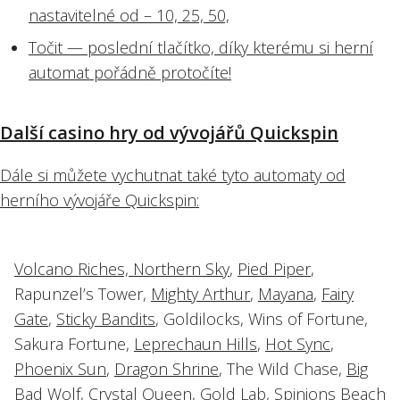
nastavitelné od – 10, 25, 50,
Točit — poslední tlačítko, díky kterému si herní
automat pořádně protočíte!
Další casino hry od vývojářů Quickspin
Dále si můžete vychutnat také tyto automaty od
herního vývojáře Quickspin:
Volcano Riches,
Northern Sky
,
Pied Piper
,
Rapunzel’s Tower,
Mighty Arthur
,
Mayana
,
Fairy
Gate
,
Sticky Bandits
, Goldilocks, Wins of Fortune,
Sakura Fortune,
Leprechaun Hills
,
Hot Sync
,
Phoenix Sun
,
Dragon Shrine
, The Wild Chase,
Big
Bad Wolf
,
Crystal Queen
,
Gold Lab
,
Spinions Beach