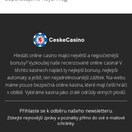
Hledáš online casino mající největší a nejpočetnější
bonusy? Vyzkoušej naše recenzované online casina! V
těchto kasinech najdeš ty nejlepší bonusy, nejlepší
automaty a ještě, ten nejadrelinovanější zážitek. Na webu
máme pouze bezpečná online kasina, které mají čeští hráči
v oblibě. Vybíráme kasina jako zralé odrůdy vinných plodů
Přihlaste se k odběru našeho newsletteru.
Získejte nejnovější zprávy a poznatky přímo do své e-mailové
schránky.