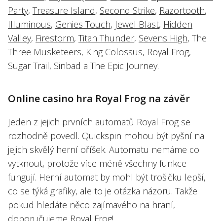
Party
,
Treasure Island
,
Second Strike
,
Razortooth
,
Illuminous
,
Genies Touch
,
Jewel Blast
,
Hidden
Valley
,
Firestorm
,
Titan Thunder
,
Sevens High
, The
Three Musketeers, King Colossus, Royal Frog,
Sugar Trail, Sinbad a The Epic Journey.
Online casino hra Royal Frog na závěr
Jeden z jejich prvních automatů Royal Frog se
rozhodně povedl. Quickspin mohou být pyšní na
jejich skvělý herní oříšek. Automatu nemáme co
vytknout, protože více méně všechny funkce
fungují. Herní automat by mohl být trošičku lepší,
co se týká grafiky, ale to je otázka názoru. Takže
pokud hledáte něco zajímavého na hraní,
doporučujeme Royal Frog!