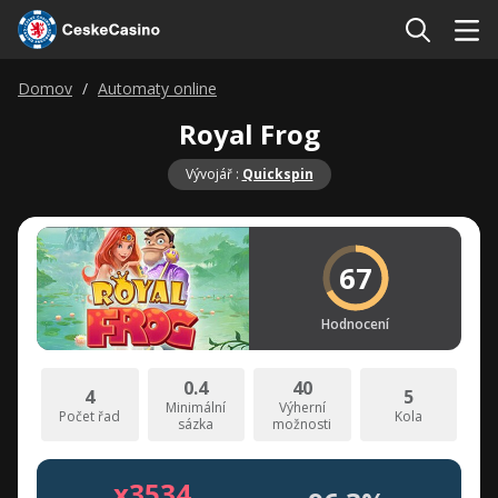
Domov
Automaty online
Royal Frog
Vývojář :
Quickspin
67
Hodnocení
0.4
40
4
5
Minimální
Výherní
Počet řad
Kola
sázka
možnosti
x3534