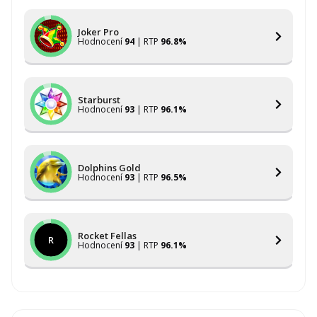
Joker Pro
Hodnocení
94
| RTP
96.8%
Starburst
Hodnocení
93
| RTP
96.1%
Dolphins Gold
Hodnocení
93
| RTP
96.5%
Rocket Fellas
R
Hodnocení
93
| RTP
96.1%