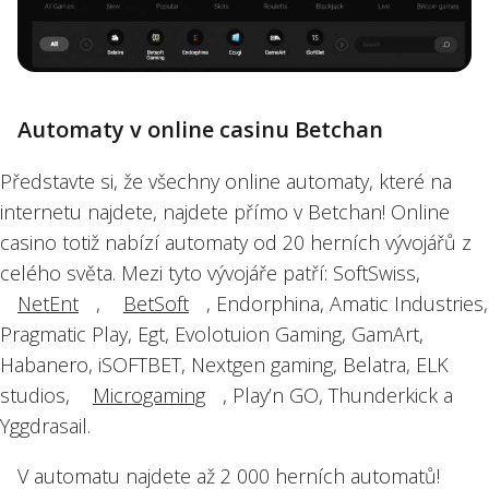
Automaty v online casinu Betchan
Představte si, že všechny online automaty, které na
internetu najdete, najdete přímo v Betchan! Online
casino totiž nabízí automaty od 20 herních vývojářů z
celého světa. Mezi tyto vývojáře patří: SoftSwiss,
NetEnt
,
BetSoft
, Endorphina, Amatic Industries,
Pragmatic Play, Egt, Evolotuion Gaming, GamArt,
Habanero, iSOFTBET, Nextgen gaming, Belatra, ELK
studios,
Microgaming
, Play’n GO, Thunderkick a
Yggdrasail.
V automatu najdete až 2 000 herních automatů!