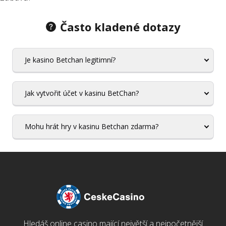
Často kladené dotazy
Je kasino Betchan legitimní?
Jak vytvořit účet v kasinu BetChan?
Mohu hrát hry v kasinu Betchan zdarma?
Hledáš online casino mající největší a nejpočetnější