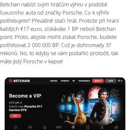
Betchan nabízí svým hráčům výhru v podobě
luxusního auta od značky Porsche. Co k výhře
potřebujete? Převážně stačí hrát. Protože při hraní
každých €17 euro, získáváte 1 BP neboli Betchan
point. Proto, abyste mohli získat Porsche, budete
potřebovat 2 000 000 BP. Což je dohromady 37
milionů. No, to kdyby se vám podařilo protočit, tak
máte jistý Porsche v kapse!