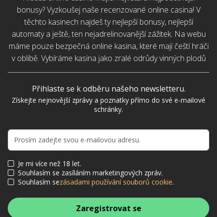
bonusy? Vyzkoušej naše recenzované online casina! V
těchto kasinech najdeš ty nejlepší bonusy, nejlepší
automaty a ještě, ten nejadrelinovanější zážitek. Na webu
máme pouze bezpečná online kasina, které mají čeští hráči
v oblibě. Vybíráme kasina jako zralé odrůdy vinných plodů
Přihlaste se k odběru našeho newsletteru.
Získejte nejnovější zprávy a poznatky přímo do své e-mailové
schránky.
Je mi více než 18 let.
Souhlasím se zasíláním marketingových zpráv.
Souhlasím se
zásadami používání souborů cookie
.
Zaregistrovat se