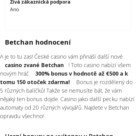
Živá zákaznická podpora
Ano
Betchan hodnocení
A je to tu zas! České casino vám přináší další nové
casino zvané Betchan
! Toto casino nabízí všem
novým hráč
300% bonus v hodnotě až €500 a k
tomu 150 otoček zdarma!
Bonus je rozdělený do
5 různých balíčků! Takže se nemusíte bát, že vám
nějaký ten bonus dojde. Casino jako další pecku nabízí
automaty od 20 různých vývojářů. Najdete v Betchan
opravdu všechno!