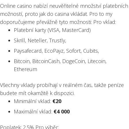
Online casino nabízí neuvěřitelné množství platebních
možností, proto jak do casina vkládat. Pro to my
doporučujeme převážně tyto možnosti: Pro vklad:
Platební karty (VISA, MasterCard)
Skrill, Neteller, Trustly,
Paysafecard, EcoPayz, Sofort, Cubits,
Bitcoin, BitcoinCash, DogeCoin, Litecoin,
Ethereum
Všechny vklady probíhají v reálném čas, takže peníze
budete mít okamžitě k dispozici.
Minimální vklad:
€20
Maximální vklad:
€4 000
Poplatek: 2.5% Pro výběr: