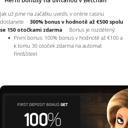
Herní bonusy na uvítanou v Betchan
Jak už jsme na začátku uvedli, v online casinu
dostanete
300% bonus v hodnotě až €500 spolu
se 150 otočkami zdarma
. Bonus je rozdělený:
První bonus: 100% bonus v hodnotě až €100 a
k tomu 30 otoček zdarma na automat
Fire&Steel.