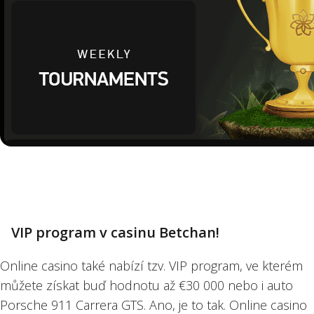
VIP program v casinu Betchan!
Online casino také nabízí tzv. VIP program, ve kterém
můžete získat buď hodnotu až €30 000 nebo i auto
Porsche 911 Carrera GTS. Ano, je to tak. Online casino