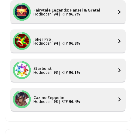
Fairytale Legends: Hansel & Gretel
Hodnocení
94
| RTP
96.7%
Joker Pro
Hodnocení
94
| RTP
96.8%
Starburst
Hodnocení
93
| RTP
96.1%
Cazino Zeppelin
Hodnocení
93
| RTP
96.4%