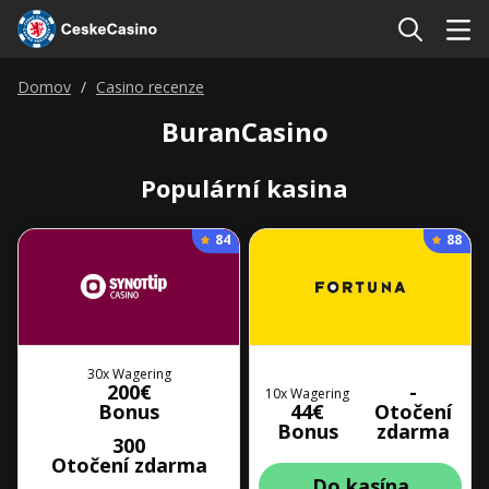
Domov
Casino recenze
BuranCasino
Populární kasina
84
88
30x Wagering
200€
-
10x Wagering
Bonus
44€
Otočení
Bonus
zdarma
300
Otočení zdarma
Do kasína