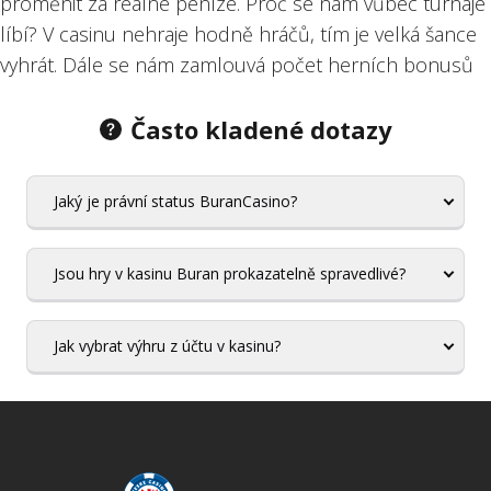
proměnit za reálné peníze. Proč se nám vůbec turnaje
líbí? V casinu nehraje hodně hráčů, tím je velká šance
vyhrát. Dále se nám zamlouvá počet herních bonusů
Často kladené dotazy
Jaký je právní status BuranCasino?
Jsou hry v kasinu Buran prokazatelně spravedlivé?
Jak vybrat výhru z účtu v kasinu?