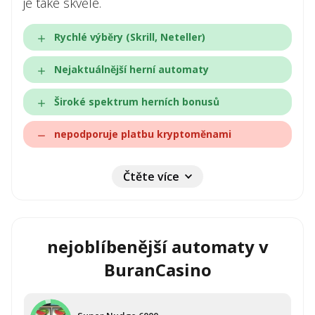
je také skvělé.
Rychlé výběry (Skrill, Neteller)
Nejaktuálnější herní automaty
Široké spektrum herních bonusů
nepodporuje platbu kryptoměnami
Čtěte více
nejoblíbenější automaty v
BuranCasino