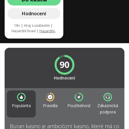
Hodnocení
18+ | Hraj s uvážením |
Hazardní hraní |
Hazardni-
hrani.cz
| Pro získání bonus,
potřebujete první minimální
vklad 100 Kč (otáčecí podmínky
jsou 25x). Bonus je pouze pro
nové hráče. Bonus musíte
90
protočit do 1 měsíce. |
Použity
pravidla a podmínky
Hodnocení
Popularita
Pravidla
Použitelnost
Zákaznická
podpora
Buran kasino je ambiciózní kasino, které má co