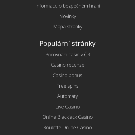
Informace o bezpečném hraní
Novinky
Mapa stránky
Populární stránky
Porovnání casin v ČR
Casino recenze
Casino bonus
Free spins
Automaty
Live Casino
Online Blackjack Casino
Roulette Online Casino