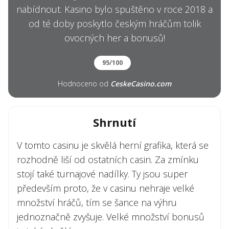
nabídnout. Kasino bylo spuštěno v roce 2018 a
od té doby poskytlo českým hráčům tolik
ovocných her a bonusů!
95/100
Hodnoceno od
CeskeCasino.com
Shrnutí
V tomto casinu je skvělá herní grafika, která se
rozhodně liší od ostatních casin. Za zmínku
stojí také turnajové nadílky. Ty jsou super
především proto, že v casinu nehraje velké
množství hráčů, tím se šance na výhru
jednoznačně zvyšuje. Velké množství bonusů