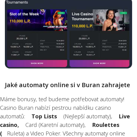
Jaké automaty online si v Buran zahrajete
Máme bonusy, teď budeme potřebovat automaty!
Casino Buran nabízí pestrou nabídku casino
automatů:
Top Lists
(Nejlepší automaty),
Live
casino,
Card (Karetní automaty),
Roulettes
(
Ruleta) a Video Poker. Všechny automaty online