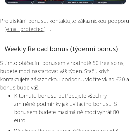
Pro získání bonusu, kontaktujte zákaznickou podporu
[email protected]
.
Weekly Reload bonus (týdenní bonus)
S tímto otáčecím bonusem v hodnotě 50 free spins,
budete moci nastartovat váš týden. Stačí, když
kontaktujete zákaznickou podporu, vložíte vklad €20 a
bonus bude váš.
K tomuto bonusu potřebujete všechny
zmíněné podmínky jak uvítacího bonusu. S
bonusem budete maximálně moci vyhrát 80
euro.
Weekend Reload bonus (Víkendová paráda)