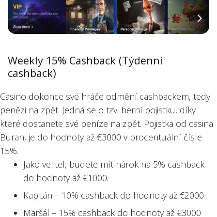
Weekly 15% Cashback (Týdenní
cashback)
Casino dokonce své hráče odmění cashbackem, tedy
penězi na zpět. Jedná se o tzv. herní pojistku, díky
které dostanete své peníze na zpět. Pojistka od casina
Buran, je do hodnoty až €3000 v procentuální čísle
15%.
Jako velitel, budete mít nárok na 5% cashback
do hodnoty až €1000.
Kapitán – 10% cashback do hodnoty až €2000
Maršál – 15% cashback do hodnoty až €3000