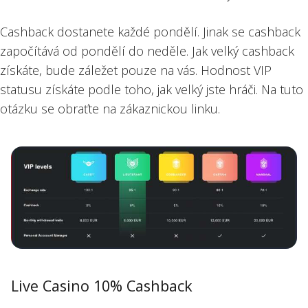
Cashback dostanete každé pondělí. Jinak se cashback
započítává od pondělí do neděle. Jak velký cashback
získáte, bude záležet pouze na vás. Hodnost VIP
statusu získáte podle toho, jak velký jste hráči. Na tuto
otázku se obraťte na zákaznickou linku.
Live Casino 10% Cashback