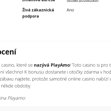
Živá zákaznická
Ano
podpora
cení
 casino, které se
nazývá PlayAmo
! Toto casino si pro 
ní všechno! K bonusu dostanete i otočky zdarma v h
zábavu najdete, protože samotné online casino nabízí v
k někde obdoby.
sina Playamo: