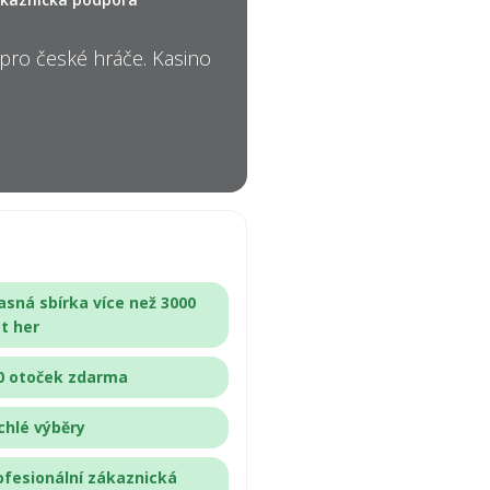
 pro české hráče. Kasino
asná sbírka více než 3000
ot her
0 otoček zdarma
chlé výběry
ofesionální zákaznická