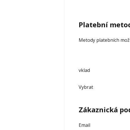
Platební meto
Metody platebních mož
vklad
Vybrat
Zákaznická po
Email