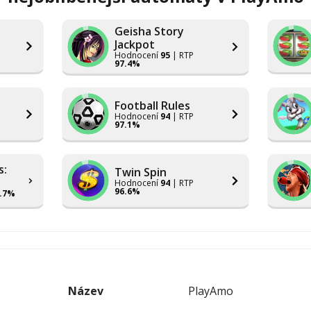
Geisha Story
Jackpot
Hodnocení
95
| RTP
97.4%
Football Rules
Hodnocení
94
| RTP
97.1%
s:
Twin Spin
Hodnocení
94
| RTP
96.6%
.7%
Název
PlayAmo