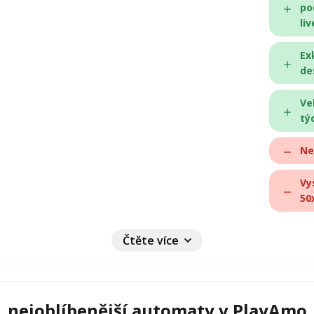
po
li
Ex
de
Ve
tý
Ne
Vy
50
Čtěte více
nejoblíbenější automaty v PlayAmo