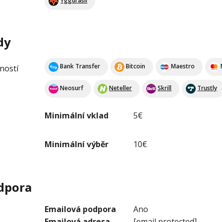
Yggdrasil
dy
Bank Transfer
Bitcoin
Maestro
ností
Neosurf
Neteller
Skrill
Trustly
Minimální vklad
5€
Minimální výběr
10€
dpora
Emailová podpora
Ano
Emailová adresa
[email protected]