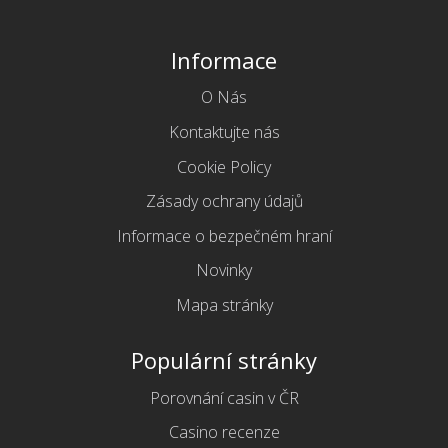
Informace
O Nás
Kontaktujte nás
Cookie Policy
Zásady ochrany údajů
Informace o bezpečném hraní
Novinky
Mapa stránky
Populární stránky
Porovnání casin v ČR
Casino recenze