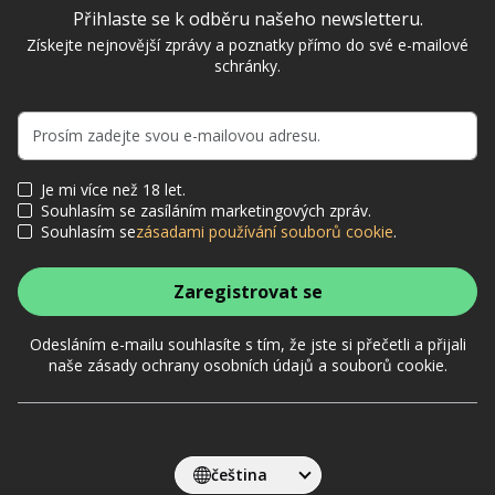
Přihlaste se k odběru našeho newsletteru.
Získejte nejnovější zprávy a poznatky přímo do své e-mailové
schránky.
Je mi více než 18 let.
Souhlasím se zasíláním marketingových zpráv.
Souhlasím se
zásadami používání souborů cookie
.
Zaregistrovat se
Odesláním e-mailu souhlasíte s tím, že jste si přečetli a přijali
naše zásady ochrany osobních údajů a souborů cookie.
čeština