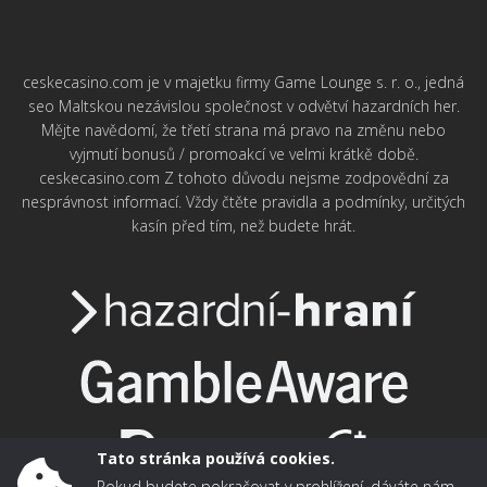
ceskecasino.com je v majetku firmy Game Lounge s. r. o., jedná
seo Maltskou nezávislou společnost v odvětví hazardních her.
Mějte navědomí, že třetí strana má pravo na změnu nebo
vyjmutí bonusů / promoakcí ve velmi krátkě době.
ceskecasino.com Z tohoto důvodu nejsme zodpovědní za
nesprávnost informací. Vždy čtěte pravidla a podmínky, určitých
kasín před tím, než budete hrát.
Tato stránka používá cookies.
Pokud budete pokračovat v prohlížení, dáváte nám