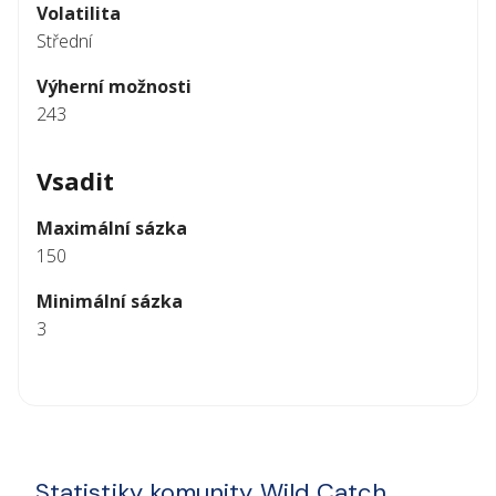
Volatilita
Střední
Výherní možnosti
243
Vsadit
Maximální sázka
150
Minimální sázka
3
Statistiky komunity Wild Catch