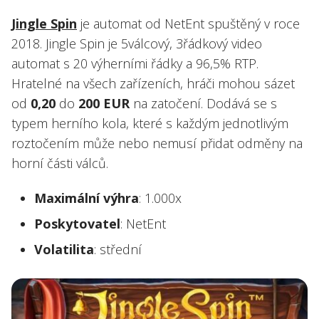
Jingle Spin
je automat od NetEnt spuštěný v roce
2018. Jingle Spin je 5válcový, 3řádkový video
automat s 20 výherními řádky a 96,5% RTP.
Hratelné na všech zařízeních, hráči mohou sázet
od
0,20
do
200
EUR
na zatočení. Dodává se s
typem herního kola, které s každým jednotlivým
roztočením může nebo nemusí přidat odměny na
horní části válců.
Maximální výhra
: 1.000x
Poskytovatel
: NetEnt
Volatilita
: střední