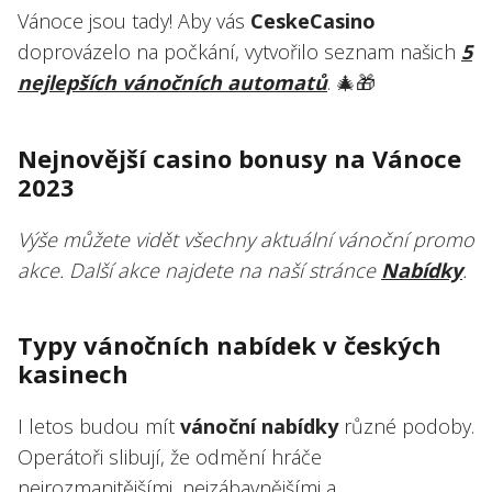
Vánoce jsou tady! Aby vás
CeskeCasino
doprovázelo na počkání, vytvořilo seznam našich
5
nejlepších vánočních automatů
. 🎄🎁
Nejnovější casino bonusy na Vánoce
2023
Výše můžete vidět všechny aktuální vánoční promo
akce. Další akce najdete na naší stránce
Nabídky
.
Typy vánočních nabídek v českých
kasinech
I letos budou mít
vánoční nabídky
různé podoby.
Operátoři slibují, že odmění hráče
nejrozmanitějšími, nejzábavnějšími a