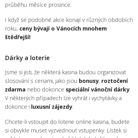
průběhu měsíce prosince.
I když se podobné akce konají v různých obdobích
roku,
ceny bývají o Vánocích mnohem
štědřejší!
Dárky a loterie
Jsme si jisti, že některá kasina budou organizovat
slosování s cenami, jako jsou
bonusy
,
roztočení
zdarma
nebo dokonce
speciální vánoční dárky
.
V některých případech lze vyhrát i vychytávky a
dokonce i
luxusní zájezdy
.
Chcete-li vstoupit do loterie online kasina, budete
si obvykle muset vyzvednout vstupenky. Lístek si