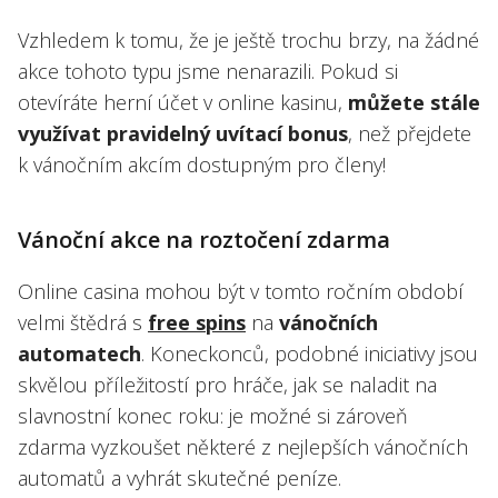
Vzhledem k tomu, že je ještě trochu brzy, na žádné
akce tohoto typu jsme nenarazili. Pokud si
otevíráte herní účet v online kasinu,
můžete stále
využívat pravidelný uvítací bonus
, než přejdete
k vánočním akcím dostupným pro členy!
Vánoční akce na roztočení zdarma
Online casina mohou být v tomto ročním období
velmi štědrá s
free spins
na
vánočních
automatech
. Koneckonců, podobné iniciativy jsou
skvělou příležitostí pro hráče, jak se naladit na
slavnostní konec roku: je možné si zároveň
zdarma vyzkoušet některé z nejlepších vánočních
automatů a vyhrát skutečné peníze.