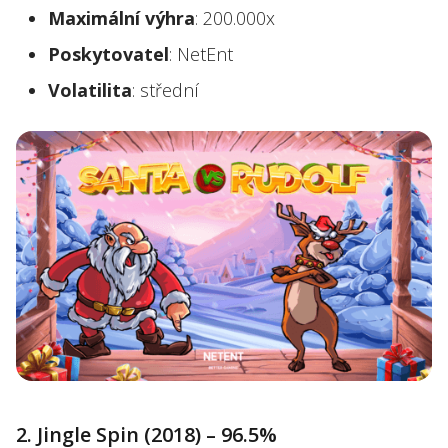
Maximální výhra
: 200.000x
Poskytovatel
: NetEnt
Volatilita
: střední
2. Jingle Spin (2018) – 96.5%