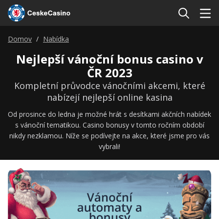
Domov
Nabídka
Nejlepší vánoční bonus casino v
ČR 2023
Kompletní průvodce vánočními akcemi, které
nabízejí nejlepší online kasina
Od prosince do ledna je možné hrát s desítkami akčních nabídek
s vánoční tematikou. Casino bonusy v tomto ročním období
nikdy nezklamou. Níže se podívejte na akce, které jsme pro vás
vybrali!