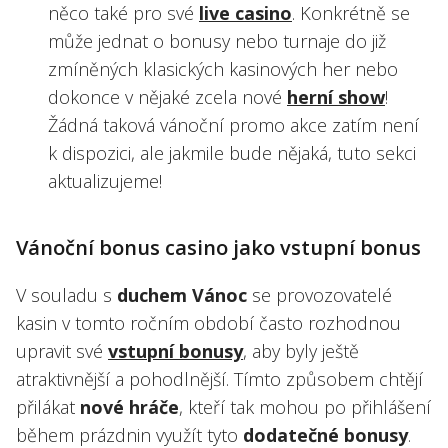
něco také pro své
live casino
. Konkrétně se
může jednat o bonusy nebo turnaje do již
zmíněných klasických kasinových her nebo
dokonce v nějaké zcela nové
herní
show
!
Žádná taková vánoční promo akce zatím není
k dispozici, ale jakmile bude nějaká, tuto sekci
aktualizujeme!
Vánoční bonus casino jako vstupní bonus
V souladu s
duchem Vánoc
se provozovatelé
kasin v tomto ročním období často rozhodnou
upravit své
vstupní bonusy
, aby byly ještě
atraktivnější a pohodlnější. Tímto způsobem chtějí
přilákat
nové hráče
, kteří tak mohou po přihlášení
během prázdnin využít tyto
dodatečné bonusy
.