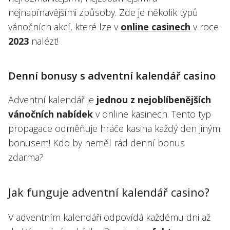
nejnapínavějšími způsoby. Zde je několik typů
vánočních akcí, které lze v
online casinech
v roce
2023
nalézt!
Denní bonusy s adventní kalendář casino
Adventní kalendář je
jednou z nejoblíbenějších
vánočních nabídek
v online kasinech. Tento typ
propagace odměňuje hráče kasina každý den jiným
bonusem! Kdo by neměl rád denní bonus
zdarma?
Jak funguje adventní kalendář casino?
V adventním kalendáři odpovídá každému dni až