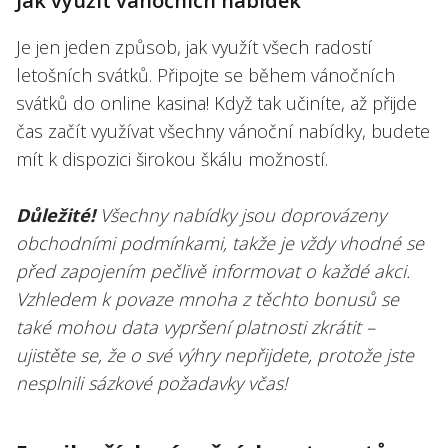
Jak využít vánočních nabídek
Je jen jeden způsob, jak využít všech radostí
letošních svátků. Připojte se během vánočních
svátků do online kasina! Když tak učiníte, až přijde
čas začít využívat všechny vánoční nabídky, budete
mít k dispozici širokou škálu možností.
Důležité!
Všechny nabídky jsou doprovázeny
obchodními podmínkami, takže je vždy vhodné se
před zapojením pečlivě informovat o každé akci.
Vzhledem k povaze mnoha z těchto bonusů se
také mohou data vypršení platnosti zkrátit –
ujistěte se, že o své výhry nepřijdete, protože jste
nesplnili sázkové požadavky včas!