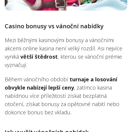
Casino bonusy vs vánoční nabídky
Mezi běžnými kasinovými bonusy a vánočními
akcemi online kasina není velký rozdíl. Asi nejvíce
vyniká
větší štědrost
, kterou se vánoční prémie
vyznačují.
Během vánočního období
turnaje a losování
obvykle nabízejí lepší ceny
, zatímco kasina
nabídnou více příležitostí získat bezplatná
otočení, získat bonusy za opětovné nabití nebo
dokonce bonus bez vkladu.