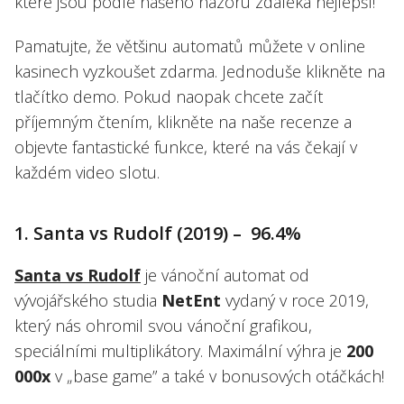
které jsou podle našeho názoru zdaleka nejlepší!
Pamatujte, že většinu automatů můžete v online
kasinech vyzkoušet zdarma. Jednoduše klikněte na
tlačítko demo. Pokud naopak chcete začít
příjemným čtením, klikněte na naše recenze a
objevte fantastické funkce, které na vás čekají v
každém video slotu.
1. Santa vs Rudolf (2019) – 96.4%
Santa vs Rudolf
je vánoční automat od
vývojářského studia
NetEnt
vydaný v roce 2019,
který nás ohromil svou vánoční grafikou,
speciálními multiplikátory. Maximální výhra je
200
000x
v „base game” a také v bonusových otáčkách!