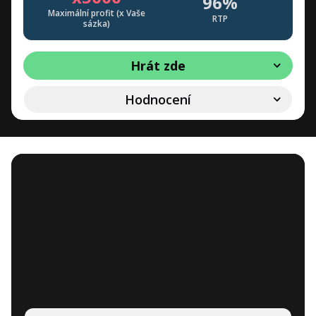
96%
Maximální profit (x Vaše
RTP
sázka)
Hrát zde
Hodnocení