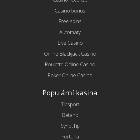
Casino bonus
Free spins
Automaty
Live Casino
Online Blackjack Casino
Roulette Online Casino
Poker Online Casino
Populární kasina
Tipsport
Betano
SynotTip
Fortuna