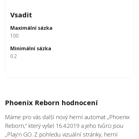
Vsadit
Maximální sázka
100
Minimální sázka
0.2
Phoenix Reborn hodnocení
Máme pro vás další nový herní automat „Phoenix
Reborn,“ který vyšel 16.4.2019 a jeho tvůrci jsou
„Play’n GO. Z pohledu vizuální stránky, herní