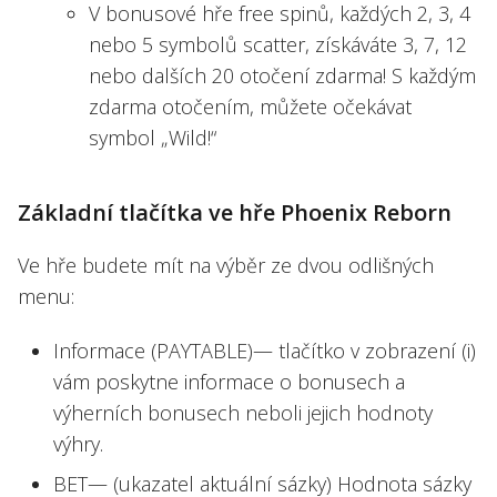
V bonusové hře free spinů, každých 2, 3, 4
nebo 5 symbolů scatter, získáváte 3, 7, 12
nebo dalších 20 otočení zdarma! S každým
zdarma otočením, můžete očekávat
symbol „Wild!“
Základní tlačítka ve hře Phoenix Reborn
Ve hře budete mít na výběr ze dvou odlišných
menu:
Informace (PAYTABLE)— tlačítko v zobrazení (i)
vám poskytne informace o bonusech a
výherních bonusech neboli jejich hodnoty
výhry.
BET— (ukazatel aktuální sázky) Hodnota sázky