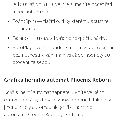
je $0.05 až do $100. Ve hře si měníte počet řad
a hodnotu mince.
Točit (Spin) — tlačítko, díky kterému spustíte
herní válce..
Balance — ukazatel vašeho rozpočtu sázky..
AutoPlay – ve hře budete moci nastavit otáčení
bez nutnosti klikání na myš až do hodnoty 50
otočení za sebou.
Grafika herního automat Phoenix Reborn
Když si herní automat zapnete, uvidíte velkého
ohnivého ptáka, který se znova probudil. Takhle se
jmenuje celý automat, ale grafika herního
automatu Pheonix Reborn, je k tomu