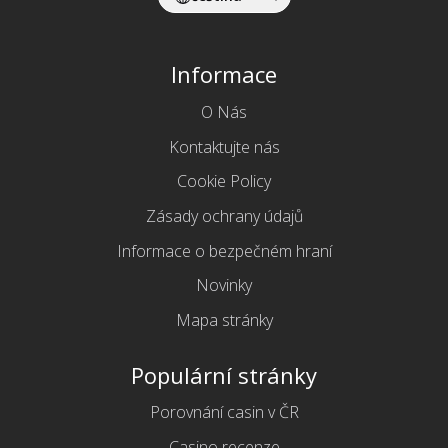
Informace
O Nás
Kontaktujte nás
Cookie Policy
Zásady ochrany údajů
Informace o bezpečném hraní
Novinky
Mapa stránky
Populární stránky
Porovnání casin v ČR
Casino recenze