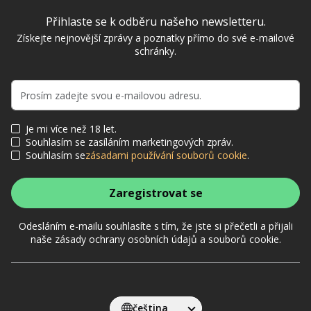
Přihlaste se k odběru našeho newsletteru.
Získejte nejnovější zprávy a poznatky přímo do své e-mailové
schránky.
Je mi více než 18 let.
Souhlasím se zasíláním marketingových zpráv.
Souhlasím se
zásadami používání souborů cookie
.
Zaregistrovat se
Odesláním e-mailu souhlasíte s tím, že jste si přečetli a přijali
naše zásady ochrany osobních údajů a souborů cookie.
čeština