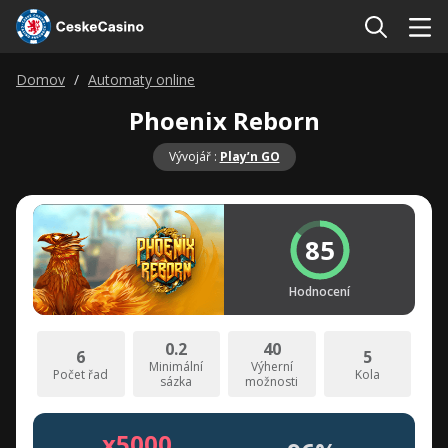
Domov
Automaty online
Phoenix Reborn
Vývojář :
Play’n GO
85
Hodnocení
0.2
40
6
5
Minimální
Výherní
Počet řad
Kola
sázka
možnosti
x5000