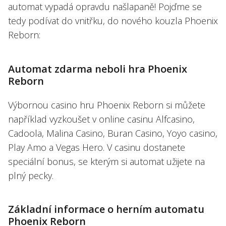
automat vypadá opravdu našlapaně! Pojďme se
tedy podívat do vnitřku, do nového kouzla Phoenix
Reborn:
Automat zdarma neboli hra Phoenix
Reborn
Výbornou casino hru Phoenix Reborn si můžete
například vyzkoušet v online casinu Alfcasino,
Cadoola, Malina Casino, Buran Casino, Yoyo casino,
Play Amo a Vegas Hero. V casinu dostanete
speciální bonus, se kterým si automat užijete na
plný pecky.
Základní informace o herním automatu
Phoenix Reborn