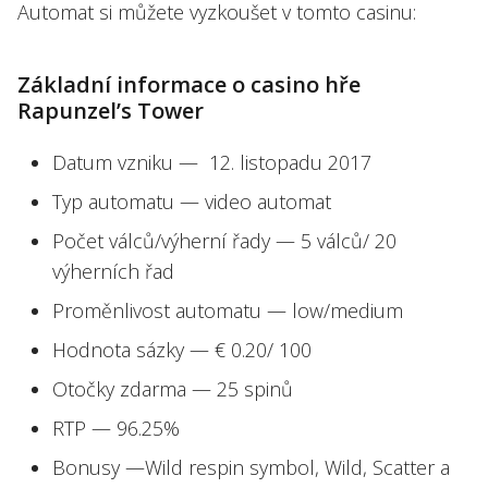
Automat si můžete vyzkoušet v tomto casinu:
Základní informace o casino hře
Rapunzel’s Tower
Datum vzniku — 12. listopadu 2017
Typ automatu — video automat
Počet válců/výherní řady — 5 válců/ 20
výherních řad
Proměnlivost automatu — low/medium
Hodnota sázky — € 0.20/ 100
Otočky zdarma — 25 spinů
RTP — 96.25%
Bonusy —Wild respin symbol, Wild, Scatter a