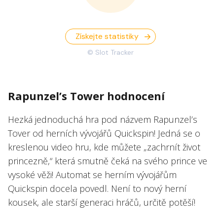
Získejte statistiky
© Slot Tracker
Rapunzel’s Tower hodnocení
Hezká jednoduchá hra pod názvem Rapunzel’s
Tover od herních vývojářů Quickspin! Jedná se o
kreslenou video hru, kde můžete „zachrnít život
princezně,“ která smutně čeká na svého prince ve
vysoké věži! Automat se herním vývojářům
Quickspin docela povedl. Není to nový herní
kousek, ale starší generaci hráčů, určitě potěší!