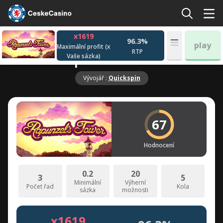
x1619
Domov
Automaty online
96.3%
play
Maximální profit (x
RTP
Rapunzel’s Tower
Vaše sázka)
Vývojář :
Quickspin
67
Hodnocení
0.2
20
3
5
Minimální
Výherní
Počet řad
Kola
sázka
možnosti
x1619