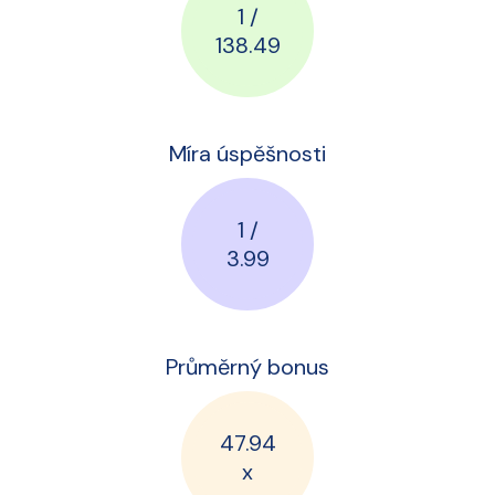
1 /
138.49
Míra úspěšnosti
1 /
3.99
Průměrný bonus
47.94
x