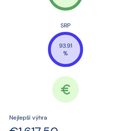
SRP
93.91
%
Nejlepší výhra