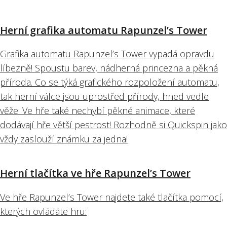
Herní grafika automatu Rapunzel’s Tower
Grafika automatu Rapunzel’s Tower vypadá opravdu
líbezně! Spoustu barev, nádherná princezna a pěkná
příroda. Co se týká grafického rozpoložení automatu,
tak herní válce jsou uprostřed přírody, hned vedle
věže. Ve hře také nechybí pěkné animace, které
dodávají hře větší pestrost! Rozhodně si Quickspin jako
vždy zaslouží známku za jedna!
Herní tlačítka ve hře Rapunzel’s Tower
Ve hře Rapunzel’s Tower najdete také tlačítka pomocí,
kterých ovládáte hru: