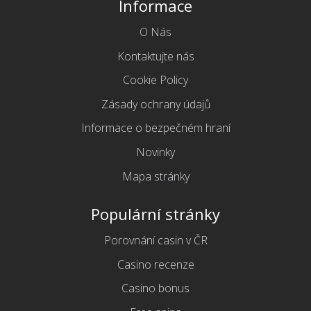
Informace
O Nás
Kontaktujte nás
Cookie Policy
Zásady ochrany údajů
Informace o bezpečném hraní
Novinky
Mapa stránky
Populární stránky
Porovnání casin v ČR
Casino recenze
Casino bonus