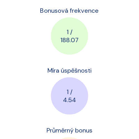
Bonusová frekvence
1 /
188.07
Míra úspěšnosti
1 /
4.54
Průměrný bonus