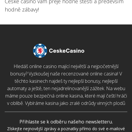
České casino vám přeje hodně štěstí a především
hodně zábavy!
Hledáš online casino mající největší a nejpočetnější
bonusy? Vyzkoušej naše recenzované online casina! V
těchto kasinech najdeš ty nejlepší bonusy, nejlepší
automaty a ještě, ten nejadrelinovanější zážitek. Na webu
máme pouze bezpečná online kasina, které mají čeští hráči
v oblibě. Vybíráme kasina jako zralé odrůdy vinných plodů
Přihlaste se k odběru našeho newsletteru.
Získejte nejnovější zprávy a poznatky přímo do své e-mailové