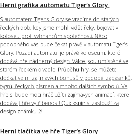
Herní grafika automatu Tiger’s Glory
S automatem Tiger’s Glory se vracíme do starých
řeckých dob, kdy jsme mohli vidět řeky, bojovat v
koloseu proti vyhnancům společnosti. Něco
podobného vás bude čekat právě v automatu Tiger’s
Glory. Pozadí automatu, je právě koloseum, které
dodává hře nádherný design. Válce jsou umístěné ve
starém řeckém divadle. Průběhu hry, se můžete
dočkat velmi zajímavých bonusů v podobě: zápasníků,
tygrů, řeckých písmen a mnoho dalších symbolů. Ve
hře si bude moci hráč užít i zajímavých animací, které
dodávají hře vytříbenost! Quickspin si zaslouží za
design známku 2!
Herní tlačítka ve hře Tiger’s Glory