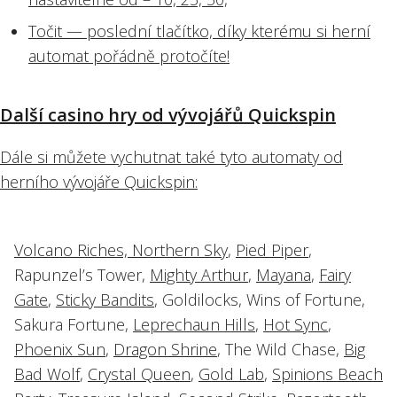
Točit — poslední tlačítko, díky kterému si herní
automat pořádně protočíte!
Další casino hry od vývojářů Quickspin
Dále si můžete vychutnat také tyto automaty od
herního vývojáře Quickspin:
Volcano Riches,
Northern Sky
,
Pied Piper
,
Rapunzel’s Tower,
Mighty Arthur
,
Mayana
,
Fairy
Gate
,
Sticky Bandits
, Goldilocks, Wins of Fortune,
Sakura Fortune,
Leprechaun Hills
,
Hot Sync
,
Phoenix Sun
,
Dragon Shrine
, The Wild Chase,
Big
Bad Wolf
,
Crystal Queen
,
Gold Lab
,
Spinions Beach