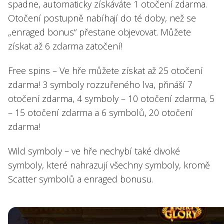
spadne, automaticky získáváte 1 otočení zdarma.
Otočení postupně nabíhají do té doby, než se
„enraged bonus“ přestane objevovat. Můžete
získat až 6 zdarma zatočení!
Free spins – Ve hře můžete získat až 25 otočení
zdarma! 3 symboly rozzuřeného lva, přináší 7
otočení zdarma, 4 symboly – 10 otočení zdarma, 5
– 15 otočení zdarma a 6 symbolů, 20 otočení
zdarma!
Wild symboly – ve hře nechybí také divoké
symboly, které nahrazují všechny symboly, kromě
Scatter symbolů a enraged bonusu.