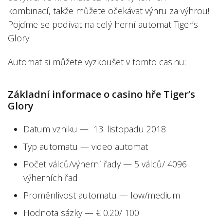
kombinací, takže můžete očekávat výhru za výhrou!
Pojďme se podívat na celý herní automat Tiger’s
Glory:
Automat si můžete vyzkoušet v tomto casinu:
Základní informace o casino hře Tiger’s
Glory
Datum vzniku — 13. listopadu 2018
Typ automatu — video automat
Počet válců/výherní řady — 5 válců/ 4096
výherních řad
Proměnlivost automatu — low/medium
Hodnota sázky — € 0.20/ 100