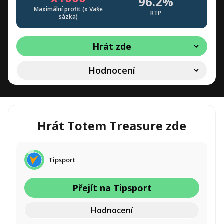
96.2%
Maximální profit (x Vaše
RTP
sázka)
Hrát zde
Hodnocení
Hrát Totem Treasure zde
Tipsport
Přejít na Tipsport
Hodnocení