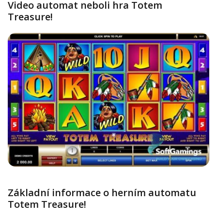
Video automat neboli hra Totem
Treasure!
Základní informace o herním automatu
Totem Treasure!