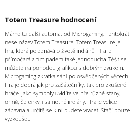
Totem Treasure hodnocení
Máme tu další automat od Microgaming. Tentokrát
nese název Totem Treasure! Totem Treasure je
hra, která pojednává o životě indiánů. Hra je
přímočará a tím pádem také jednoduchá. Těšit se
můžete na pohodou grafikou s dobrým zvukem.
Microgaming zkrátka sáhl po osvědčených věcech.
Hra je dobrá jak pro začátečníky, tak pro zkušené
hráče. Jako symboly uvidíte ve hře různé stany,
ohně, čelenky, i samotné indiány. Hra je velice
zábavná a určitě se k ní budete vracet. Stačí pouze
vyzkoušet.