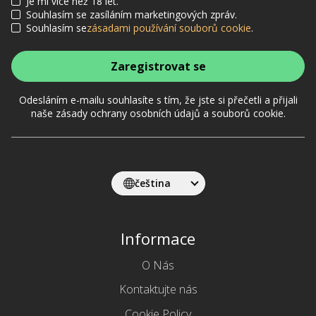
Je mi více než 18 let.
Souhlasím se zasíláním marketingových zpráv.
Souhlasím se
zásadami používání souborů cookie
.
Zaregistrovat se
Odesláním e-mailu souhlasíte s tím, že jste si přečetli a přijali
naše zásady ochrany osobních údajů a souborů cookie.
čeština
Informace
O Nás
Kontaktujte nás
Cookie Policy