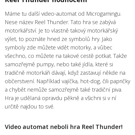
Máme tu další video-automat od Microgamingu.
Nese název Reel Thunder. Tato hra se zabývá
motorkářství. Je to vlastně takový motorkářský
výlet, to poznáte hned ze symbolů hry. Jako
symboly zde můžete vidět motorky, a vůbec
všechno, co můžete na takové cestě potkat. Takže
samozřejmě pumpy, nebo také jídla, které si
tradičně motorkáři dávají, když zastavují někde na
občerstvení. Například vajíčka, hot-dog, čili papričky
a chybět nemůže samozřejmě také tradiční piva.
Hra je udělaná opravdu pěkně a všichni si v ní
určitě najdou to své.
Video automat neboli hra Reel Thunder!