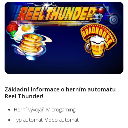
Základní informace o herním automatu
Reel Thunder!
Herní vývojář:
Microgaming
Typ automat: Video automat