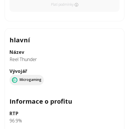
Platí podmínky
hlavní
Název
Reel Thunder
Vývojář
Microgaming
Informace o profitu
RTP
96.9%