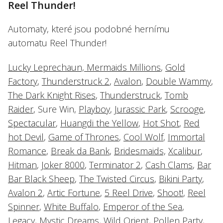
Reel Thunder!
Automaty, které jsou podobné hernímu
automatu Reel Thunder!
Lucky Leprechaun,
Mermaids Millions
,
Gold
Factory
,
Thunderstruck 2
,
Avalon
,
Double Wammy
,
The Dark Knight Rises
,
Thunderstruck
,
Tomb
Raider
, Sure Win,
Playboy
,
Jurassic Park
,
Scrooge
,
Spectacular
,
Huangdi the Yellow
,
Hot Shot
,
Red
hot Devil
,
Game of Thrones
,
Cool Wolf
,
Immortal
Romance
,
Break da Bank
,
Bridesmaids,
Xcalibur
,
Hitman
,
Joker 8000
,
Terminator 2
,
Cash Clams
,
Bar
Bar Black Sheep
,
The Twisted Circus
,
Bikini Party
,
Avalon 2
,
Artic Fortune
,
5 Reel Drive
,
Shoot!
,
Reel
Spinner
,
White Buffalo
,
Emperor of the Sea
,
Legacy
,
Mystic Dreams
,
Wild Orient
,
Pollen Party
,