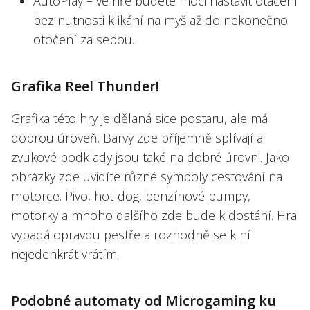
AutoPlay – ve hře budete moci nastavit otáčení
bez nutnosti klikání na myš až do nekonečno
otočení za sebou.
Grafika Reel Thunder!
Grafika této hry je dělaná sice postaru, ale má
dobrou úroveň. Barvy zde příjemně splívají a
zvukové podklady jsou také na dobré úrovni. Jako
obrázky zde uvidíte různé symboly cestování na
motorce. Pivo, hot-dog, benzínové pumpy,
motorky a mnoho dalšího zde bude k dostání. Hra
vypadá opravdu pestře a rozhodně se k ní
nejedenkrát vrátím.
Podobné automaty od Microgaming ku