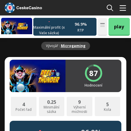
-
Domov
Automaty online
96.9%
play
Maximální profit (x
RTP
Vaše sázka)
Reel Thunder
Vývojář :
Microgaming
87
Hodnocení
0.25
9
4
5
Minimální
Výherní
Počet řad
Kola
sázka
možnosti
-