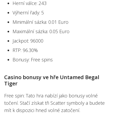
Herní válce: 243
Výherní řady: 5
Minimální sázka: 0.01 Euro
Maximální sázka: 0.05 Euro
Jackpot: 96000
RTP: 96.30%
Bonusy: Free spins
Casino bonusy ve hře Untamed Begal
Tiger
Free spin: Tato hra nabízí jako bonusy volné
točení. Stačí získat tři Scatter symboly a budete
mít k dispozici hned volné zatočení.