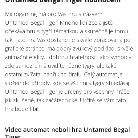
Microgaming má pro Vás hru s názvem
Untamed Begal Tiger. Mnoho lidí zcela jistě
očekává hru s tygří tématikou a skutečně je tomu
tak. Tato hra Vás dostane. Je skvěle zpracovaná po
grafické stránce, má dobrý zvukový podklad, skvělé
animační efekty, i dobrou hratelnost. Jako symboly
zde samozřejmě uvidíte různé tygry, ale také
ostatní zvířata, například žirafu. Celý automat je
vložen do přírody, kde se všichni s tygry shledávají.
Untamed Begal Tiger je určený pro všechny hráče,
jak zkušené, tak začátecnické. Určitě se Vám tato
hra bude líbit
Video automat neboli hra Untamed Begal
Tiger