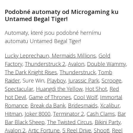
Podobné automaty od Microgaming ku
Untamed Begal Tiger!
Automaty, které jsou podobné hernímu
automatu Untamed Begal Tiger!
Lucky Leprechaun,
Mermaids Millions
,
Gold
Factory
,
Thunderstruck 2
,
Avalon
,
Double Wammy
,
The Dark Knight Rises
,
Thunderstruck
,
Tomb
Raider
, Sure Win,
Playboy
,
Jurassic Park
,
Scrooge
,
Spectacular
,
Huangdi the Yellow
,
Hot Shot
,
Red
hot Devil
,
Game of Thrones
,
Cool Wolf
,
Immortal
Romance
,
Break da Bank
,
Bridesmaids,
Xcalibur
,
Hitman
,
Joker 8000
,
Terminator 2
,
Cash Clams
,
Bar
Bar Black Sheep
,
The Twisted Circus
,
Bikini Party
,
Avalon 2
,
Artic Fortune
,
5 Reel Drive
,
Shoot!
,
Reel