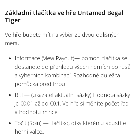
Základní tlačítka ve hře Untamed Begal
Tiger
Ve hře budete mít na výběr ze dvou odlišných
menu:
Informace (View Payout)— pomocí tlačítka se
dostanete do přehledu všech herních bonusů
a výherních kombinací. Rozhodně důležitá
pomůcka před hrou
BET— (ukazatel aktuální sázky) Hodnota sázky
je €0.01 až do €0.1. Ve hře si měníte počet řad
a hodnotu mince.
Točit (Spin) — tlačítko, díky kterému spustíte
herní válce..