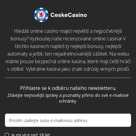
Hledáš online casino mající největší a nejpočetnější
bonusy? Vyzkoušej naše recenzované online casina! V
těchto kasinech najdeš ty nejlepší bonusy, nejlepší
automaty a ještě, ten nejadrelinovanější zážitek. Na webu
máme pouze bezpečná online kasina, které mají čeští hráči
v oblibě. Vybíráme kasina jako zralé odrůdy vinných plodů
Přihlaste se k odběru našeho newsletteru.
Získejte nejnovější zprávy a poznatky přímo do své e-mailové
schránky.
Je mi více než 18 let.