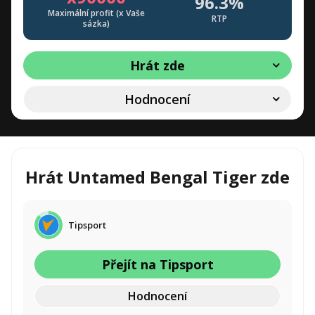
96.3%
Maximální profit (x Vaše
RTP
sázka)
Hrát zde
Hodnocení
Hrát Untamed Bengal Tiger zde
Tipsport
Přejít na Tipsport
Hodnocení